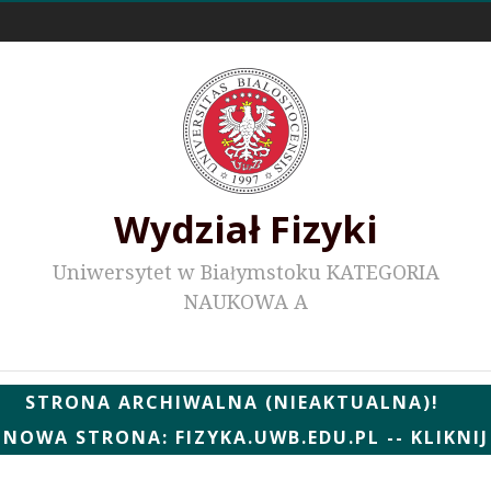
Odnośniki zewnętrzne
Wydział Fizyki
Uniwersytet w Białymstoku KATEGORIA
NAUKOWA A
Wydziałowe WWW
STRONA ARCHIWALNA (NIEAKTUALNA)!
NOWA STRONA: FIZYKA.UWB.EDU.PL -- KLIKNIJ