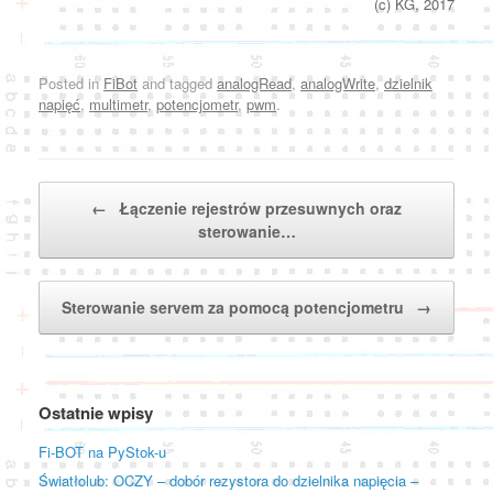
(c) KG, 2017
Posted in
FiBot
and tagged
analogRead
,
analogWrite
,
dzielnik
napięć
,
multimetr
,
potencjometr
,
pwm
.
Post navigation
←
Łączenie rejestrów przesuwnych oraz
sterowanie…
Sterowanie servem za pomocą potencjometru
→
Ostatnie wpisy
Fi-BOT na PyStok-u
Światłolub: OCZY – dobór rezystora do dzielnika napięcia –