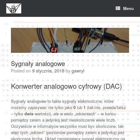
Skip
Menu
to
content
Sygnały analogowe
Posted on
9 stycznia, 2018
by
gawryl
Konwerter analogowo cyfrowy (DAC)
Sygnały analogowe to takie sygnały elektroniczne, które
możemy zapisywac nie tylko jako
0
lub
1
(tak/nie, prawda/fałsz
– tylko
dwie
wartości), ale w wielu „odcieniach” – w końcu
pomiędzy zerem a jedynką jest nieskończenie wiele liczb.
Oczywiście w informatyce wszystko musi byc skończone, tak
więc tych „odcieni” (poziomów pomiędzy zerem a jedynką) jest
skończona liczba. Układ zamianiający sygnał elektroniczny na