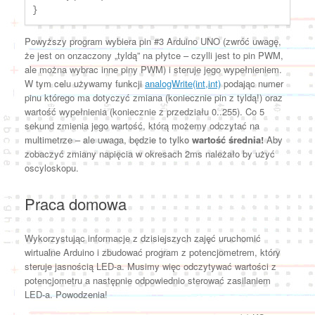
}
Powyższy program wybiera pin #3 Arduino UNO (zwróć uwagę,
że jest on onzaczony „tyldą” na płytce – czylli jest to pin PWM,
ale można wybrac inne piny PWM) i steruje jego wypełnieniem.
W tym celu używamy funkcji
analogWrite(int,int)
podając numer
pinu którego ma dotyczyć zmiana (koniecznie pin z tyldą!) oraz
wartość wypełnienia (koniecznie z przedziału 0..255). Co 5
sekund zmienia jego wartość, którą możemy odczytać na
multimetrze – ale uwaga, będzie to tylko
wartość średnia!
Aby
zobaczyć zmiany napięcia w okresach 2ms należało by użyć
oscyloskopu.
Praca domowa
Wykorzystując informacje z dzisiejszych zajęć uruchomić
wirtualne Arduino i zbudować program z potencjometrem, który
steruje jasnością LED-a. Musimy więc odczytywać wartości z
potencjometru a następnie odpowiednio sterować zasilaniem
LED-a. Powodzenia!