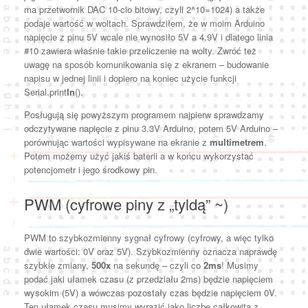
ma przetwornik DAC 10-cio bitowy, czyli 2^10=1024) a także
podaje wartość w woltach. Sprawdziłem, że w moim Arduino
napięcie z pinu 5V wcale nie wynosiło 5V a 4.9V i dlatego linia
#10 zawiera właśnie takie przeliczenie na wolty. Zwróć też
uwagę na sposób komunikowania się z ekranem – budowanie
napisu w jednej linii i dopiero na koniec użycie funkcji
Serial.print
ln
().
Posługują się powyższym programem najpierw sprawdzamy
odczytywane napięcie z pinu 3.3V Arduino, potem 5V Arduino –
porównując wartości wypisywane na ekranie z
multimetrem
.
Potem możemy użyć jakiś baterii a w końcu wykorzystać
potencjometr i jego środkowy pin.
PWM (cyfrowe piny z „tyldą” ~)
PWM to szybkozmienny sygnał cyfrowy (cyfrowy, a więc tylko
dwie wartości: 0V oraz 5V). Szybkozmienny oznacza naprawdę
szybkie zmiany,
500x
na sekundę – czyli co
2ms
! Musimy
podać jaki ułamek czasu (z przedziału 2ms) będzie napięciem
wysokim (5V) a wówczas pozostały czas będzie napięciem 0V.
Ten ułamek czasu musimy wyrazić jako liczbę całkowitą z