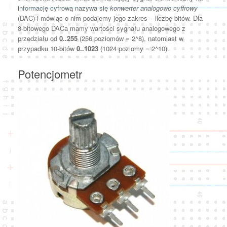
informację cyfrową nazywa się
konwerter analogowo cyffrowy
(DAC) i mówiąc o nim podajemy jego zakres – liczbę bitów. Dla
8-bitowego DACa mamy wartości sygnału analogowego z
przedziału od
0..255
(256 poziomów = 2^8), natomiast w
przypadku 10-bitów
0..1023
(1024 poziomy = 2^10).
Potencjometr