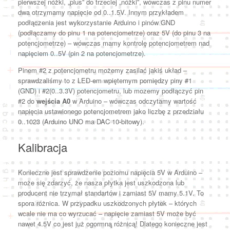
pierwszej nóżki, „plus” do trzeciej „nóżki”, wówczas z pinu numer
dwa otrzymamy napięcie od 0..1.5V. Innym przykładem
podłączenia jest wykorzystanie Arduino i pinów GND
(podłączamy do pinu 1 na potencjometrze) oraz 5V (do pinu 3 na
potencjometrze) – wówczas mamy kontrolę potencjometrem nad
napięciem 0..5V (pin 2 na potencjometrze).
Pinem #2 z potencjometru możemy zasilać jakiś układ –
sprawdzaliśmy to z LED-em wpiętemym pomiędzy piny #1
(GND) i #2(0..3.3V) potencjometru, lub mozemy podłączyć pin
#2 do
wejścia A0
w Arduino – wówczas odczytamy wartość
napięcia ustawionego potencjometrem jako liczbę z przedziału
0..1023 (Arduino UNO ma DAC 10-bitowy).
Kalibracja
Konieczne jest sprawdzenie poziomu napięcia 5V w Arduino –
może się zdarzyć, że nasza płytka jest uszkodzona lub
producent nie trzymał standartów i zamiast 5V mamy 5.1V. To
spora różnica. W przypadku uszkodzonych płytek – których
wcale nie ma co wyrzucać – napięcie zamiast 5V może być
nawet 4.5V co jest już ogormną różnicą! Dlatego konieczne jest