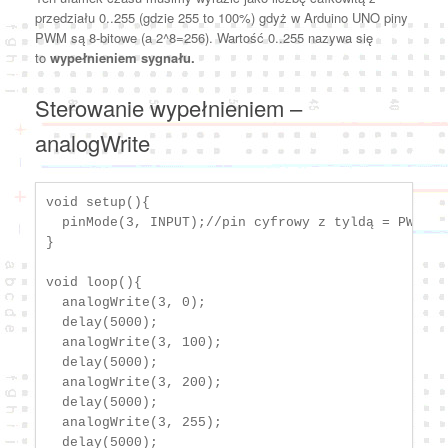
przedziału 0..255 (gdzie 255 to 100%) gdyż w Arduino UNO piny
PWM są 8-bitowe (a 2^8=256). Wartość 0..255 nazywa się
to
wypełnieniem sygnału.
Sterowanie wypełnieniem –
analogWrite
void setup(){

  pinMode(3, INPUT);//pin cyfrowy z tyldą = PWM 

}

void loop(){ 

  analogWrite(3, 0);

  delay(5000);

  analogWrite(3, 100);

  delay(5000);

  analogWrite(3, 200);

  delay(5000);

  analogWrite(3, 255);

  delay(5000);
