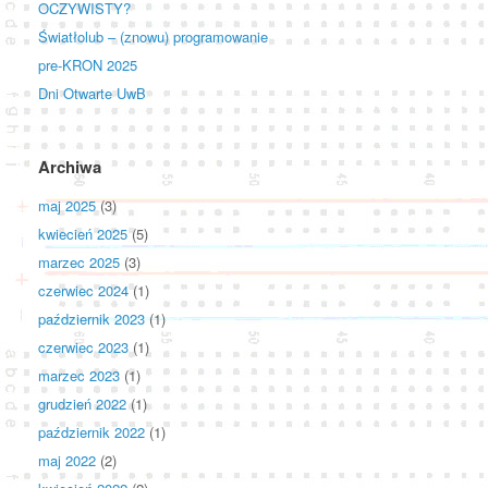
OCZYWISTY?
Światłolub – (znowu) programowanie
pre-KRON 2025
Dni Otwarte UwB
Archiwa
maj 2025
(3)
kwiecień 2025
(5)
marzec 2025
(3)
czerwiec 2024
(1)
październik 2023
(1)
czerwiec 2023
(1)
marzec 2023
(1)
grudzień 2022
(1)
październik 2022
(1)
maj 2022
(2)