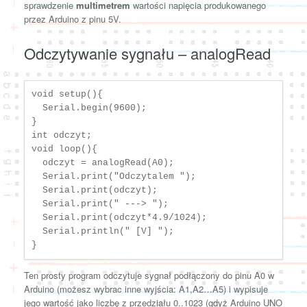
sprawdzenie
multimetrem
wartości napięcia produkowanego
przez Arduino z pinu 5V.
Odczytywanie sygnału – analogRead
void setup(){

  Serial.begin(9600);

}

int odczyt;

void loop(){

  odczyt = analogRead(A0);

  Serial.print("Odczytalem ");

  Serial.print(odczyt);

  Serial.print(" ---> ");

  Serial.print(odczyt*4.9/1024);

  Serial.println(" [V] ");   

}
Ten prosty program odczytuje sygnał podłączony do pinu A0 w
Arduino (możesz wybrac inne wyjścia: A1,A2…A5) i wypisuje
jego wartość jako liczbę z przedziału 0..1023 (gdyż Arduino UNO