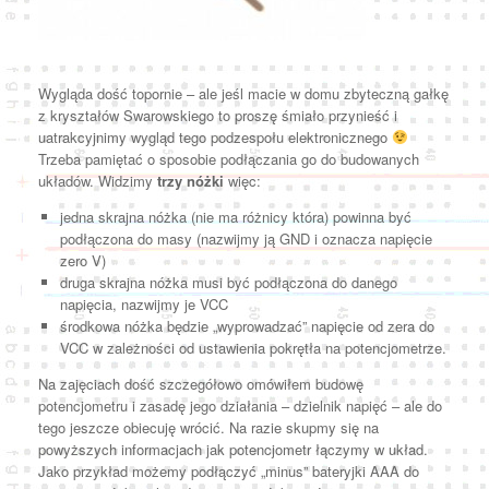
Wygląda dość topornie – ale jeśl macie w domu zbyteczną gałkę
z kryształów Swarowskiego to proszę śmiało przynieść i
uatrakcyjnimy wygląd tego podzespołu elektronicznego
Trzeba pamiętać o sposobie podłączania go do budowanych
układów. Widzimy
trzy nóżki
więc:
jedna skrajna nóżka (nie ma różnicy która) powinna być
podłączona do masy (nazwijmy ją GND i oznacza napięcie
zero V)
druga skrajna nóżka musi być podłączona do danego
napięcia, nazwijmy je VCC
środkowa nóżka będzie „wyprowadzać” napięcie od zera do
VCC w zależności od ustawienia pokrętła na potencjometrze.
Na zajęciach dość szczegółowo omówiłem budowę
potencjometru i zasadę jego działania – dzielnik napięć – ale do
tego jeszcze obiecuję wrócić. Na razie skupmy się na
powyższych informacjach jak potencjometr łączymy w układ.
Jako przykład możemy podłączyć „minus” bateryjki AAA do