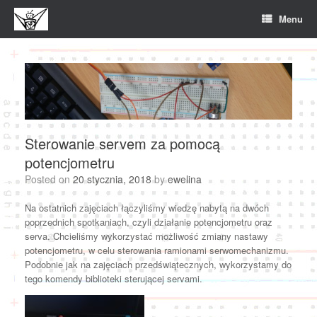
Skip
Menu
to
content
Sterowanie servem za pomocą
potencjometru
Posted on
20 stycznia, 2018
by
ewelina
Na ostatnich zajęciach łączyliśmy wiedzę nabytą na dwóch
poprzednich spotkaniach, czyli działanie potencjometru oraz
serva. Chcieliśmy wykorzystać możliwość zmiany nastawy
potencjometru, w celu sterowania ramionami serwomechanizmu.
Podobnie jak na zajęciach przedświątecznych, wykorzystamy do
tego komendy biblioteki sterującej servami.