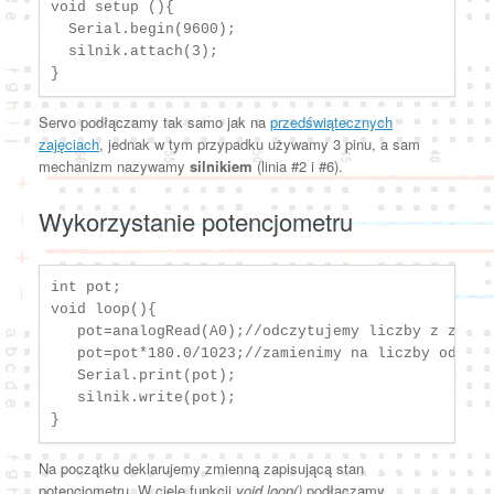
void setup (){

  Serial.begin(9600);

  silnik.attach(3);

Servo podłączamy tak samo jak na
przedświątecznych
zajęciach
, jednak w tym przypadku używamy 3 pinu, a sam
mechanizm nazywamy
silnikiem
(linia #2 i #6).
Wykorzystanie potencjometru
int pot;

void loop(){

   pot=analogRead(A0);//odczytujemy liczby z zakres
   pot=pot*180.0/1023;//zamienimy na liczby od 0 do
   Serial.print(pot);

   silnik.write(pot);

}
Na początku deklarujemy zmienną zapisującą stan
potencjometru. W ciele funkcji
void loop()
podłączamy