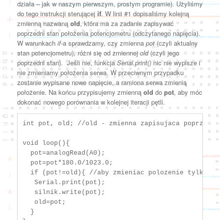
działa – jak w naszym pierwszym, prostym programie). Użyliśmy
do tego instrukcji sterującej
if
. W linii #1 dopisaliśmy kolejną
zmienną nazwaną
old
, która ma za zadanie zapisywać
poprzedni stan położenia potencjometru (odczytanego napięcia).
W warunkach
if
-a sprawdzamy, czy zmienna
pot
(czyli aktualny
stan potencjometru), różni się od zmiennej
old
(czyli jego
poprzedni stan). Jeśli nie, funkcja
Serial.print()
nic nie wypisze i
nie zmieniamy położenia serwa. W przeciwnym przypadku
zostanie wypisane nowe napięcie, a ramiona serwa zmienią
położenie. Na końcu przypisujemy zmienną
old
do
pot
, aby móc
dokonać nowego porównania w kolejnej iteracji pętli.
int pot, old; //old - zmienna zapisujaca poprzedni 
void loop(){

  pot=analogRead(A0);

  pot=pot*180.0/1023.0; 

  if (pot!=old){ //aby zmieniac polozenie tylko wt
   Serial.print(pot);

   silnik.write(pot);

   old=pot; 

  }
