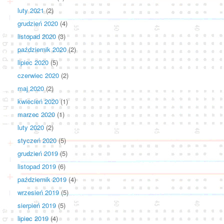
luty 2021
(2)
grudzień 2020
(4)
listopad 2020
(3)
październik 2020
(2)
lipiec 2020
(5)
czerwiec 2020
(2)
maj 2020
(2)
kwiecień 2020
(1)
marzec 2020
(1)
luty 2020
(2)
styczeń 2020
(5)
grudzień 2019
(5)
listopad 2019
(6)
październik 2019
(4)
wrzesień 2019
(5)
sierpień 2019
(5)
lipiec 2019
(4)