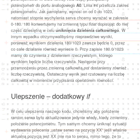
potencjometr do portu analogowego
A0
. Linia #4 przelicza zakres
potencjometru. Jak pamiętamy, wynosi on od 0 do 1023,
natomiast stopnie wychylenia serva chcemy wyrażać w zakresie
0-180. 180 konwertujemy na zmienną typu
float
dopisując do niej
część dziesiętną w celu
uniknięcia dzielenia całkowitego
. W
innym wypadku otrzymywalibyśmy nieprawdziwe wyniki,
ponieważ wynikiem dzielenia 180/1023 zawsze będzie 0, przez
co całe działanie również wyniesie 0. Przy zapisie 180.0/1023
mamy do czynienia z dzieleniem rzeczywistym, którego
wynikiem będzie liczba rzeczywista. Następnie przy
przemnożeniu przez zmienną całkowitą
pot
dostaniemy również
liczbę rzeczywistą. Ostateczny wynik jest rzutowany na liczbę
całkowitą w momencie przypisania operatorem równości.
Ulepszenie – dodatkowy
if
W celu ulepszenia naszego kodu, chcieliśmy aby położenie
ramion serwa było aktualizowane jedynie wtedy, kiedy zmienimy
położenie potencjometru. Tym samym chcemy uniknąć sytuacji
wydawania polecenia „ustaw serwo na pozycję XX” jeśli właśnie
aktualną pozycją jest XX (nie ma to sensu, mimo tego, że to