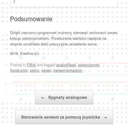
}
Podsumowanie
Dzięki naszemu programowi możemy sterować ramionami serwa
kręcąc potencjometrem. Przeliczenie wartości napięcia na
stopnie umożliwia dość precyzyjne ustawienie serva.
2018, Ewelina (c)
Posted in
FiBot
and tagged
analogRead
,
potencjometr
,
Serial.print
,
servo
,
serwo
,
serwomechanizm
.
Post navigation
←
Sygnały analogowe
Sterowanie serwem za pomocą joysticka
→