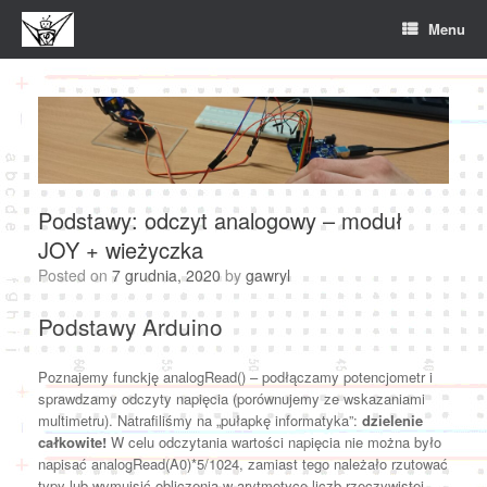
Skip
Menu
to
content
Podstawy: odczyt analogowy – moduł
JOY + wieżyczka
Posted on
7 grudnia, 2020
by
gawryl
Podstawy Arduino
Poznajemy funckję analogRead() – podłączamy potencjometr i
sprawdzamy odczyty napięcia (porównujemy ze wskazaniami
multimetru). Natrafiliśmy na „pułapkę informatyka”:
dzielenie
całkowite!
W celu odczytania wartości napięcia nie można było
napisać analogRead(A0)*5/1024, zamiast tego należało rzutować
typy lub wymuisić obliczenia w arytmetyce liczb rzeczywistej,