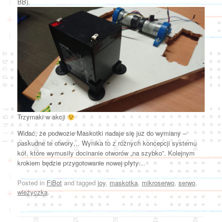
BB).
Trzymaki w akcji
Widać, że podwozie Maskotki nadaje się już do wymiany –
paskudne te otwory… Wynika to z różnych koncepcji systemu
kół, które wymusiły docinanie otworów „na szybko”. Kolejnym
krokiem będzie przygotowanie nowej płyty…
Posted in
FiBot
and tagged
joy
,
maskotka
,
mikroserwo
,
serwo
,
wieżyczka
.