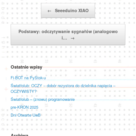
Post navigation
←
Seeeduino XIAO
Podstawy: odczytywanie sygnałów (analogowo
i…
→
Ostatnie wpisy
Fi-BOT na PyStok-u
Światłolub: OCZY – dobór rezystora do dzielnika napięcia –
OCZYWISTY?
Światłolub – (znowu) programowanie
pre-KRON 2025
Dni Otwarte UwB
Archiwa