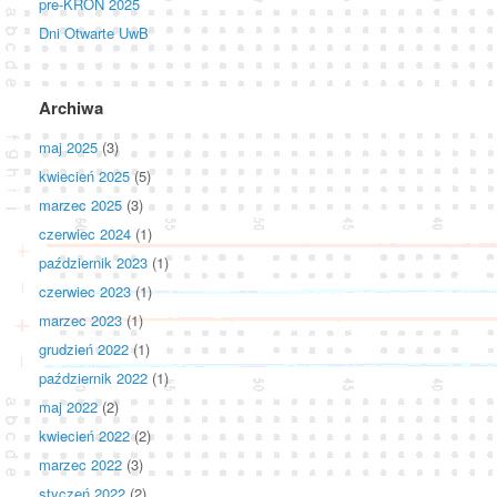
pre-KRON 2025
Dni Otwarte UwB
Archiwa
maj 2025
(3)
kwiecień 2025
(5)
marzec 2025
(3)
czerwiec 2024
(1)
październik 2023
(1)
czerwiec 2023
(1)
marzec 2023
(1)
grudzień 2022
(1)
październik 2022
(1)
maj 2022
(2)
kwiecień 2022
(2)
marzec 2022
(3)
styczeń 2022
(2)