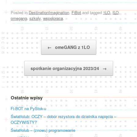
Posted in
DestinationImagination
,
FiBot
and tagged
1LO
,
ILO
,
omegang
,
szkoly
,
wspolpraca
.
Post navigation
←
omeGANG z 1LO
spotkanie organizacyjna 2023/24
→
Ostatnie wpisy
Fi-BOT na PyStok-u
Światłolub: OCZY – dobór rezystora do dzielnika napięcia –
OCZYWISTY?
Światłolub – (znowu) programowanie