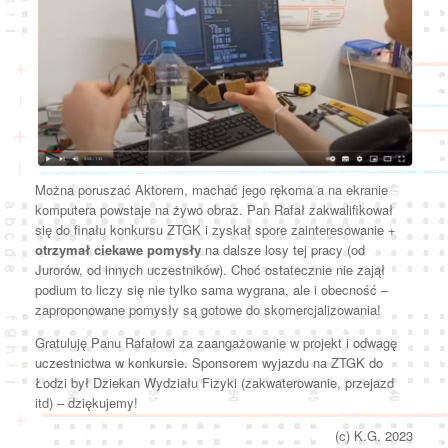
Można poruszać Aktorem, machać jego rękoma a na ekranie
komputera powstaje na żywo obraz. Pan Rafał zakwalifikował
się do finału konkursu ZTGK i zyskał spore zainteresowanie +
otrzymał ciekawe pomysły
na dalsze losy tej pracy (od
Jurorów, od innych uczestników). Choć ostatecznie nie zajął
podium to liczy się nie tylko sama wygrana, ale i obecność –
zaproponowane pomysły są gotowe do skomercjalizowania!
Gratuluję Panu Rafałowi za zaangażowanie w projekt i odwagę
uczestnictwa w konkursie. Sponsorem wyjazdu na ZTGK do
Łodzi był Dziekan Wydziału Fizyki (zakwaterowanie, przejazd
itd) – dziękujemy!
(c) K.G. 2023