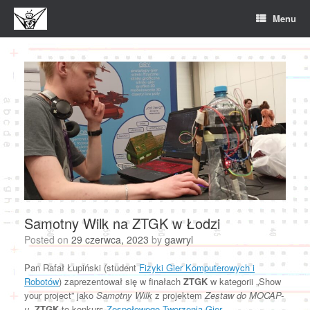
Skip
Menu
to
content
Samotny Wilk na ZTGK w Łodzi
Posted on
29 czerwca, 2023
by
gawryl
Pan Rafał Łupiński (student
Fizyki Gier Komputerowych i
Robotów
) zaprezentował się w finałach
ZTGK
w kategorii „Show
your project” jako
Samotny Wilk
z projektem
Zestaw do MOCAP-
u
.
ZTGK
to konkurs
Zespołowego Tworzenia Gier