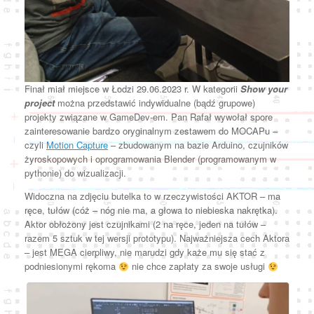
Finał miał miejsce w Łodzi 29.06.2023 r. W kategorii
Show your
project
można przedstawić indywidualne (bądź grupowe)
projekty związane w GameDev-em. Pan Rafał wywołał spore
zainteresowanie bardzo oryginalnym zestawem do MOCAPu –
czyli
Motion Capture
– zbudowanym na bazie Arduino, czujników
żyroskopowych i oprogramowania Blender (programowanym w
pythonie) do wizualizacji.
Widoczna na zdjęciu butelka to w rzeczywistości AKTOR – ma
ręce, tułów (cóż – nóg nie ma, a głowa to niebieska nakrętka).
Aktor obłożony jest czujnikami (2 na ręce, jeden na tułów –
razem 5 sztuk w tej wersji prototypu). Najważniejsza cech Aktora
– jest MEGA cierpliwy, nie marudzi gdy każe mu się stać z
podniesionymi rękoma
nie chce zapłaty za swoje usługi