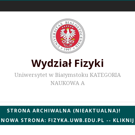
Odnośniki zewnętrzne
Wydział Fizyki
Uniwersytet w Białymstoku KATEGORIA
NAUKOWA A
Wydziałowe WWW
STRONA ARCHIWALNA (NIEAKTUALNA)!
NOWA STRONA: FIZYKA.UWB.EDU.PL -- KLIKNIJ