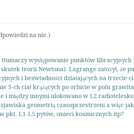
dpowiedzi na nie.)
W tłumaczy występowanie punktów libracyjnych 
skutek teorii Newtona). Lagrange założył, że pu
yjnych i bezwładności działających na trzecie c
nie 3-ch ciał krążących po orbicie w polu grawi
nie i między innymi ulokowano w L2 radioteles
 zjawiska geometrią czasoprzestrzeni a więc jak 
 pkt. L1-L5 pyłów, śmieci kosmicznych itp?