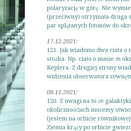
polaryzację w górę. Nie wymie
(przeciwny) otrzymała druga s
par splątanych fotonów do okre
17.12.2021:
121. Jak wiadomo dwa ciała o
stożka. Np. ciało o masie
m
okr
Keplera. Z drugiej strony wiad
widzenia obserwatora zewnętrz
08.11.2021:
120. Z uwagi na to że galaktyk
okolicznościach możemy stwier
(jestem na orbicie równikowej 
Ziemia krąży po orbicie gwiezd