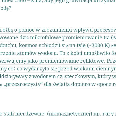
mieć ciało – kula, aby jego grawitacja utrzyma
wodę?
 prośbą o pomoc w zrozumieniu wpływu procesó
owane dziś mikrofalowe promieniowanie tła (M
buchu, kosmos schłodził się na tyle (~3000 K) że
orzenie atomów wodoru. To z kolei umożliwiło 
bserwujemy jako promieniowanie reliktowe. Prz
my coś co wydarzyło się przed wiekami ciemnym
oddziaływały z wodorem cząsteczkowym, który 
 „przezroczysty” dla światła dopiero w epoce re
 stali nierdzewnej (niemagnetycznej) np. rury