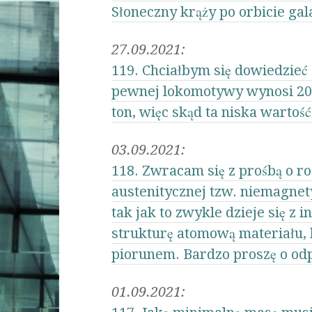
Słoneczny krąży po orbicie gal
27.09.2021:
119. Chciałbym się dowiedzieć
pewnej lokomotywy wynosi 20 to
ton, więc skąd ta niska wartość
03.09.2021:
118. Zwracam się z prośbą o r
austenitycznej tzw. niemagne
tak jak to zwykle dzieje się 
strukturę atomową materiału, 
piorunem. Bardzo proszę o odp
01.09.2021: