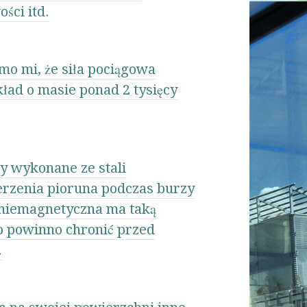
ści itd.
mo mi, że siła pociągowa
kład o masie ponad 2 tysięcy
y wykonane ze stali
erzenia pioruna podczas burzy
l niemagnetyczna ma taką
co powinno chronić przed
.