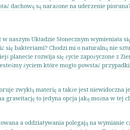
połać dachową są narażone na uderzenie pioruna
et w naszym Układzie Słonecznym wymieniała się
ić się bakteriami? Chodzi mi o naturalną nie szt
iejś planecie rozwija się życie zapożyczone z Zi
jesteśmy życiem które mogło powstać przypadki
ruje zwykłą materię a także jest niewidoczna je
 grawitację to jedyna opcja jaką można w tej ch
towana a oddziaływania polegają na wymianie cz