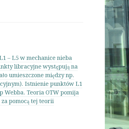
L1 – L5 w mechanice nieba
nkty libracyjne występują na
iało umieszczone między np.
tacyjnym). Istnienie punktów L1
kop Webba. Teoria OTW pomija
za pomocą tej teorii