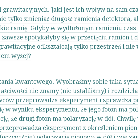
 grawitacyjnych. Jaki jest ich wpływ na sam cza
ie tylko zmieniać długość ramienia detektora, a
takie ramię. Gdyby w wydłużonym ramieniu czas 
n zawsze spotykałyby się w przecięciu ramion i 
 grawitacyjne odkształcają tylko przestrzeń i ni
ałem wyżej?
lątania kwantowego. Wyobraźmy sobie taka sytu
aściwości nie znamy (nie ustaliliśmy) i rozdziel
wców przeprowadza eksperyment i sprawdza pi
się w wyniku eksperymentu, że jego foton ma pol
ę, że drugi foton ma polaryzację w dół. Chwilę 
 przeprowadza eksperyment z określeniem pion
 (oczywiście) polaryzację pionową w dół i wie z