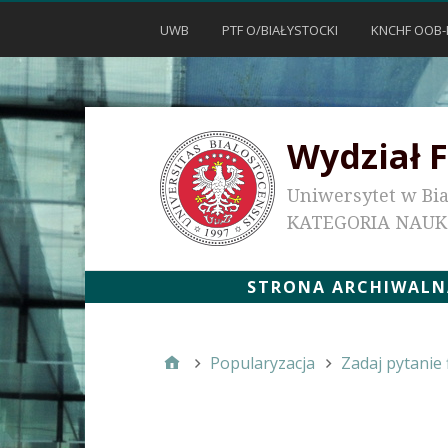
UWB
PTF O/BIAŁYSTOCKI
KNCHF OOB-
Wydział F
Uniwersytet w Bi
KATEGORIA NAU
STRONA ARCHIWALNA
Popularyzacja
Zadaj pytanie 