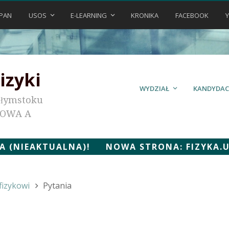
PAN
USOS
E-LEARNING
KRONIKA
FACEBOOK
izyki
WYDZIAŁ
KANDYDAC
ałymstoku
KOWA A
 (NIEAKTUALNA)! NOWA STRONA: FIZYKA.UWB
fizykowi
Pytania