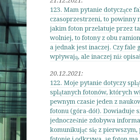
21.12.2021:
123. Mam pytanie dotyczące fal
czasoprzestrzeni, to powinny n
jakim foton przelatuje przez 
wolniej, to fotony z obu ramio
a jednak jest inaczej. Czy fale
wpływają, ale inaczej niż opis
20.12.2021:
122. Moje pytanie dotyczy sp
splątanych fotonów, których wł
pewnym czasie jeden z nauko
fotonu (góra-dół). Dowiaduje 
jednocześnie zdobywa informacj
komunikując się z pierwszym,
fotonie i odkrywa, że foton ma