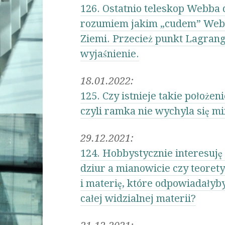
126. Ostatnio teleskop Webba 
rozumiem jakim „cudem” Webb m
Ziemi. Przecież punkt Lagrange
wyjaśnienie.
18.01.2022:
125. Czy istnieje takie położe
czyli ramka nie wychyla się m
29.12.2021:
124. Hobbystycznie interesuję 
dziur a mianowicie czy teoret
i materię, które odpowiadałyb
całej widzialnej materii?