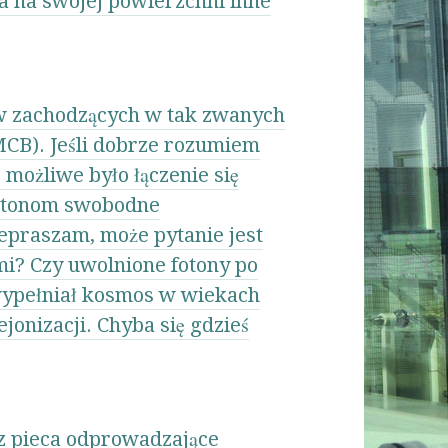
ła na swojej powierzchni inne
w zachodzących w tak zwanych
CB). Jeśli dobrze rozumiem
 możliwe było łączenie się
fotonom swobodne
epraszam, może pytanie jest
i? Czy uwolnione fotony po
wypełniał kosmos w wiekach
jonizacji. Chyba się gdzieś
 z pieca odprowadzające