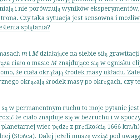
niają i nie porównują wyników eksperymentów, 
trona. Czy taka sytuacja jest sensowna i możli
ślenia splątania?
 masach
m
i
M
działające na siebie siłą grawitacj
ąża ciało o masie
M
znajdujące się w ognisku el
omo, że ciała okrążają środek masy układu. Zate
nego okrążają środek masy po okręgach, czy te
i są w permanentnym ruchu to moje pytanie jest 
dzić że ciało znajduje się w bezruchu i w spoc
planetarnej wiec pędzę z prędkością 1666 km/h)
nej (Słońca). Dalej jeżeli muszę wziąć pod uwagę