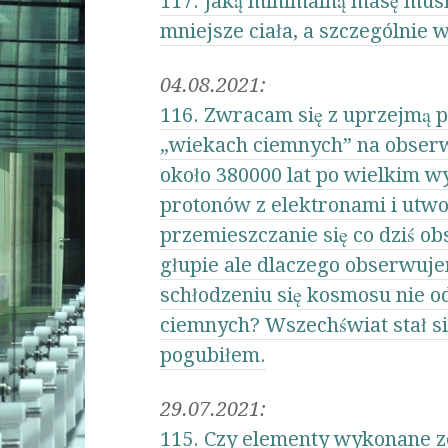
117. Jaką minimalną masę musi 
mniejsze ciała, a szczególnie 
04.08.2021:
116. Zwracam się z uprzejmą
„wiekach ciemnych” na obserw
około 380000 lat po wielkim wy
protonów z elektronami i utw
przemieszczanie się co dziś o
głupie ale dlaczego obserwuje
schłodzeniu się kosmosu nie 
ciemnych? Wszechświat stał się
pogubiłem.
29.07.2021:
115. Czy elementy wykonane ze