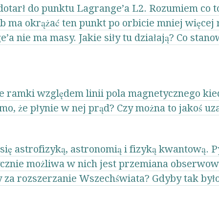
dotarł do punktu Lagrange’a L2. Rozumiem co to
a okrążać ten punkt po orbicie mniej więcej r
’a nie ma masy. Jakie siły tu działają? Co stano
nie ramki względem linii pola magnetycznego kied
imo, że płynie w nej prąd? Czy można to jakoś u
się astrofizyką, astronomią i fizyką kwantową. P
ycznie możliwa w nich jest przemiana obserwow
y za rozszerzanie Wszechświata? Gdyby tak było