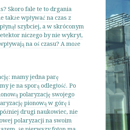
s? Skoro fale te to drgania
le także wpływać na czas z
płynął szybciej, a w skróconym
detektor niczego by nie wykrył,
e wpływają na oś czasu? A może
ację: mamy jedna parę
amy je na sporą odległość. Po
onową polaryzację swojego
aryzację pionową w górę i
później drugi naukowiec, nie
owej polaryzacji na swoim
arazem, że pierwszy foton ma