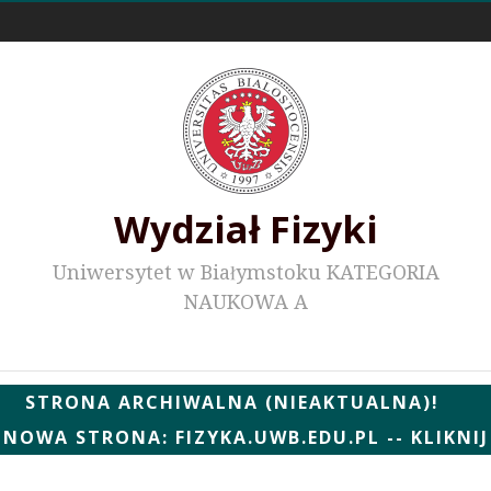
Odnośniki zewnętrzne
Wydział Fizyki
Uniwersytet w Białymstoku KATEGORIA
NAUKOWA A
Wydziałowe WWW
STRONA ARCHIWALNA (NIEAKTUALNA)!
NOWA STRONA: FIZYKA.UWB.EDU.PL -- KLIKNIJ