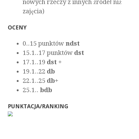
nowych rzeczy z innych źródeł niż
zajęcia)
OCENY
0..15 punktów
ndst
15.1..17 punktów
dst
17.1..19
dst +
19.1..22
db
22.1..25
db+
25.1..
bdb
PUNKTACJA/RANKING