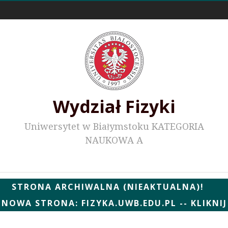
Odnośniki zewnętrzne
Wydział Fizyki
Uniwersytet w Białymstoku KATEGORIA
NAUKOWA A
Wydziałowe WWW
STRONA ARCHIWALNA (NIEAKTUALNA)!
NOWA STRONA: FIZYKA.UWB.EDU.PL -- KLIKNIJ