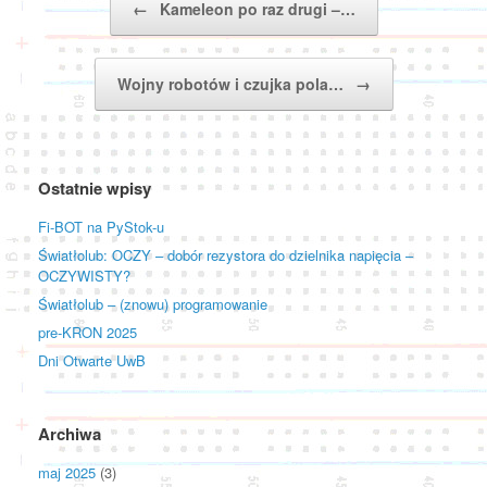
←
Kameleon po raz drugi –…
Wojny robotów i czujka pola…
→
Ostatnie wpisy
Fi-BOT na PyStok-u
Światłolub: OCZY – dobór rezystora do dzielnika napięcia –
OCZYWISTY?
Światłolub – (znowu) programowanie
pre-KRON 2025
Dni Otwarte UwB
Archiwa
maj 2025
(3)