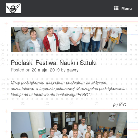
Skip
Menu
to
content
Podlaski Festiwal Nauki i Sztuki
Posted on
20 maja, 2019
by
gawryl
Chcę podziękować wszystkim studentom za aktywne
uczestnictwo w imprezie pokazowej. Szczególne podziękowania
kieruję do członków koła naukowego Fi-BOT.
(c) K.G.