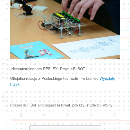
„Nieśmiertelna” gra REFLEX. Projekt Fi-BOT.
Oficjalna relacja z Podlaskiego festiwalu – w kronice
Wydziału
Fizyki
.
Posted in
FiBot
and tagged
festiwal
,
pokazy
,
studenci
,
wojny
.
Post navigation